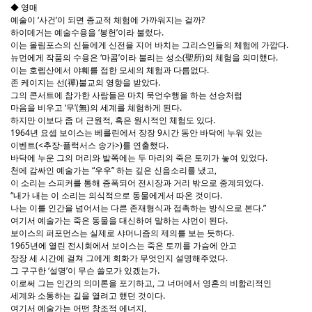
◆ 영매
예술이 ‘사건’이 되면 종교적 체험에 가까워지는 걸까?
하이데거는 예술수용을 ‘봉헌’이라 불렀다.
이는 올림포스의 신들에게 신전을 지어 바치는 그리스인들의 체험에 가깝다.
뉴먼에게 작품의 수용은 ‘마콤’이라 불리는 성소(聖所)의 체험을 의미했다.
이는 호렙산에서 야훼를 접한 모세의 체험과 다름없다.
존 케이지는 선(禪)불교의 영향을 받았다.
그의 콘서트에 참가한 사람들은 마치 묵언수행을 하는 선승처럼
마음을 비우고 ‘무’(無)의 세계를 체험하게 된다.
하지만 이보다 좀 더 근원적, 혹은 원시적인 체험도 있다.
1964년 요셉 보이스는 베를린에서 장장 9시간 동안 바닥에 누워 있는
이벤트(<추장-플럭서스 송가>)를 연출했다.
바닥에 누운 그의 머리와 발쪽에는 두 마리의 죽은 토끼가 놓여 있었다.
천에 감싸인 예술가는 “우우” 하는 깊은 신음소리를 냈고,
이 소리는 스피커를 통해 증폭되어 전시장과 거리 밖으로 중계되었다.
“내가 내는 이 소리는 의식적으로 동물에게서 따온 것이다.
나는 이를 인간을 넘어서는 다른 존재형식과 접촉하는 방식으로 본다.”
여기서 예술가는 죽은 동물을 대신하여 말하는 샤먼이 된다.
보이스의 퍼포먼스는 실제로 샤머니즘의 제의를 보는 듯하다.
1965년에 열린 전시회에서 보이스는 죽은 토끼를 가슴에 안고
장장 세 시간에 걸쳐 그에게 회화가 무엇인지 설명해주었다.
그 구구한 ‘설명’이 무슨 쓸모가 있겠는가.
이로써 그는 인간의 의미론을 포기하고, 그 너머에서 영혼의 비합리적인
세계와 소통하는 길을 열려고 했던 것이다.
여기서 예술가는 어떤 창조적 에너지,