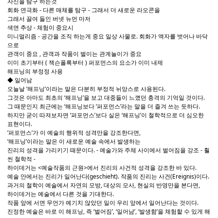
자신을 탐구 하는것
회화 연극화 - 다른 매체를 탐구 - 그래서 더 새로운 라오콘을
그래서 끌여 들인 버넷 뉴먼 마저
색면 추상 - 체험이 중요시
미니멀리즘 - 공간을 조직 하는게 중요 일상 사물로. 회화가 액자를 벗어나 바닥
으로
관객이 중요 , 관객과 작품이 벌이는 관계놀이가 중요
이미 초기부터 ( 잭슨폴록부터 ) 퍼포먼스의 요소가 이미 내제
해프닝의 부정정 사용
◆ 일어남
오늘날 ‘해프닝’이라는 말은 다분히 부정적 뉘앙스로 사용된다.
그것은 아마도 최초의 ‘해프닝’을 보고 대중들이 느꼈던 충격의 기억일 것이다.
그 때문인지 최근에는 ‘해프닝보다 ‘퍼포먼스’라는 말을 더 즐겨 쓰는 듯하다.
하지만 굳이 따져보자면 ‘퍼포먼스’보다 실은 ‘해프닝’이 철학적으로 더 심오한
표현이다.
‘퍼포먼스’가 이 예술의 행위적 성격만을 강조한다면,
‘해프닝’이라는 말은 이 새로운 예술 속에서 발생하는
진리의 성격을 가리키기 때문이다. - 예술가와 주체 사이에서 벌어짐을 강조 - 훨
씬 철학적 -
하이데거는 <예술작품의 근원>에서 진리의 사건적 성격을 강조한 바 있다.
예술 안에서는 진리가 일어난다(geschieht). 작품의 진리는 사건(Ereignis)이다.
과거의 철학이 예술에서 자연의 모방, 대상의 모사, 현실의 반영만을 본다면,
하이데거는 예술에서 다른 것을 기대한다.
작품 앞에 서면 무언가 예기치 않았던 일이 우리 앞에서 일어난다는 것이다.
진정한 예술은 바로 이 해프닝, 즉 ‘벌어짐’, ‘일어남’, ‘발생함’을 체험할 수 있게 해