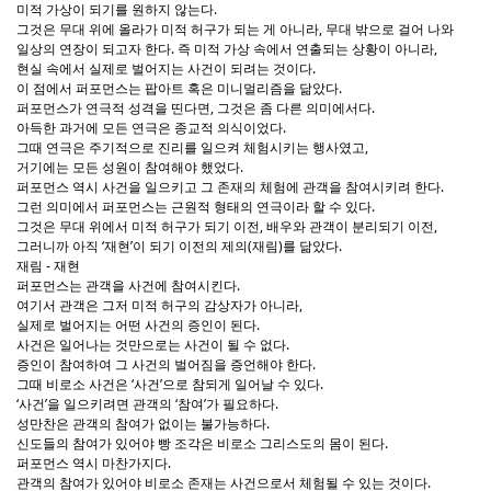
미적 가상이 되기를 원하지 않는다.
그것은 무대 위에 올라가 미적 허구가 되는 게 아니라, 무대 밖으로 걸어 나와
일상의 연장이 되고자 한다. 즉 미적 가상 속에서 연출되는 상황이 아니라,
현실 속에서 실제로 벌어지는 사건이 되려는 것이다.
이 점에서 퍼포먼스는 팝아트 혹은 미니멀리즘을 닮았다.
퍼포먼스가 연극적 성격을 띤다면, 그것은 좀 다른 의미에서다.
아득한 과거에 모든 연극은 종교적 의식이었다.
그때 연극은 주기적으로 진리를 일으켜 체험시키는 행사였고,
거기에는 모든 성원이 참여해야 했었다.
퍼포먼스 역시 사건을 일으키고 그 존재의 체험에 관객을 참여시키려 한다.
그런 의미에서 퍼포먼스는 근원적 형태의 연극이라 할 수 있다.
그것은 무대 위에서 미적 허구가 되기 이전, 배우와 관객이 분리되기 이전,
그러니까 아직 ‘재현’이 되기 이전의 제의(재림)를 닮았다.
재림 - 재현
퍼포먼스는 관객을 사건에 참여시킨다.
여기서 관객은 그저 미적 허구의 감상자가 아니라,
실제로 벌어지는 어떤 사건의 증인이 된다.
사건은 일어나는 것만으로는 사건이 될 수 없다.
증인이 참여하여 그 사건의 벌어짐을 증언해야 한다.
그때 비로소 사건은 ‘사건’으로 참되게 일어날 수 있다.
‘사건’을 일으키려면 관객의 ‘참여’가 필요하다.
성만찬은 관객의 참여가 없이는 불가능하다.
신도들의 참여가 있어야 빵 조각은 비로소 그리스도의 몸이 된다.
퍼포먼스 역시 마찬가지다.
관객의 참여가 있어야 비로소 존재는 사건으로서 체험될 수 있는 것이다.