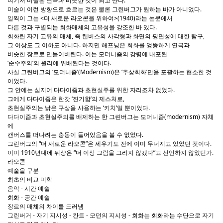
여기서 미술은 연극과 비슷한 것이 되고 만다.
미술이 이런 방향으로 흐르는 것은 물론 그린버그가 원하는 바가 아니었다.
일찍이 그는 <더 새로운 라오콘을 위하여>(1940)라는 논문에서
다른 것과 구별되는 회화매체의 고유성을 강조한 바 있다.
회화란 자기 고유의 매체, 즉 캔버스의 사각형과 화면의 평면성에 대한 탐구,
그 이상도 그 이하도 아니다. 하지만 해프닝은 회화를 엉뚱하게 연극과
비슷한 장르로 만들어버린다. 이는 모더니즘의 강령에 내포된
‘순수주의’의 원리에 위배된다는 것이다.
사실 그린버그의 ‘모더니즘’(Modernism)은 ‘추상회화’만을 포괄하는 협소한 것
이었다.
그 안에는 심지어 다다이즘과 초현실주를 위한 자리조차 없었다.
그에게 다다이즘은 한갓 ‘진기함’의 제스처로,
초현실주의는 낡은 구상을 사용하는 ‘키치’일 뿐이었다.
다다이즘과 초현실주의를 배제하는 한 그린버그는 모더니즘(modernism) 자체
에
캔버스를 떠나려는 충동이 들어있음을 볼 수 없었다.
그린버그의 “더 새로운 라오콘”은 세우기도 전에 이미 무너지고 있었던 것이다.
이미 1910년대에 뒤샹은 “더 이상 그림을 그리지 않겠다”고 선언하지 않았던가.
라오콘
예술을 구분
최초의 비교 미학
음악 - 시간 예술
회화 - 공간 예술
장르의 매체의 차이를 드러냄
그린버거 - 자기 지시성 - 칸트 - 모던의 지시성 - 회화는 회화라는 수단으로 자기