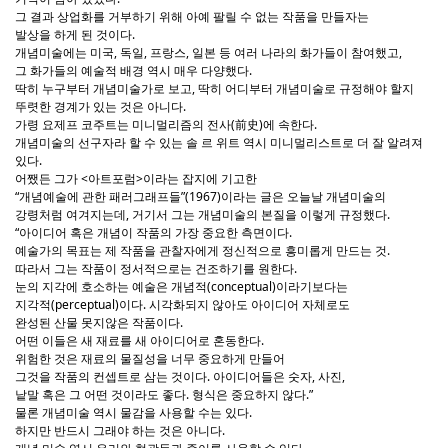
그 결과 상업화를 거부하기 위해 아예 팔릴 수 없는 작품을 만들자는
발상을 하게 된 것이다.
개념미술에는 미국, 독일, 프랑스, 일본 등 여러 나라의 화가들이 참여했고,
그 화가들의 예술적 배경 역시 매우 다양했다.
딱히 누구부터 개념미술가로 보고, 딱히 어디부터 개념미술로 규정해야 할지
뚜렷한 경계가 있는 것은 아니다.
가령 요제프 코주트는 미니멀리즘의 전사(前史)에 속한다.
개념미술의 선구자라 할 수 있는 솔 르 위트 역시 미니멀리스트로 더 잘 알려져
있다.
어쨌든 그가 <아트포럼>이라는 잡지에 기고한
“개념예술에 관한 패러그래프들”(1967)이라는 글은 오늘날 개념미술의
강령처럼 여겨지는데, 거기서 그는 개념미술의 본질을 이렇게 규정했다.
“아이디어 혹은 개념이 작품의 가장 중요한 측면이다.
예술가의 목표는 제 작품을 관찰자에게 정신적으로 흥미롭게 만드는 것.
따라서 그는 작품이 정서적으로는 건조하기를 원한다.
눈의 지각에 호소하는 예술은 개념적(conceptual)이라기보다는
지각적(perceptual)이다. 시각화되지 않아도 아이디어 자체로도
완성된 산물 못지않은 작품이다.
어떤 이들은 새 재료를 새 아이디어로 혼동한다.
위험한 것은 재료의 물질성을 너무 중요하게 만들어
그것을 작품의 컨셉트로 삼는 것이다. 아이디어들은 숫자, 사진,
낱말 혹은 그 어떤 것이라도 좋다. 형식은 중요하지 않다.”
물론 개념미술 역시 물감을 사용할 수는 있다.
하지만 반드시 그래야 하는 것은 아니다.