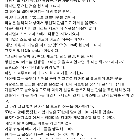
개념 미술 역시 유리와 형광등과 종이를 사용할 수 있다.
하지만 중요한 것은 형식이 아니다.
그 형식을 빌려 구현되는 개념 혹은 관념,
이것이 그것을 작품으로 만들어주는 것이다.
작품은 물리적 대상에서 정신적 관념으로 거처를 옮겼다.
되돌아보자. 미니멀리스트 저드에게 작품은 ‘사물’이었다.
미니멀리스트 모리스에게 작품은 ‘지각’이었다.
미니멀리스트 솔 르 위트에 이르러 작품은 마침내
‘개념’이 된다. 미술은 더 이상 망막적(retinal) 현상이 아니다.
그것은 정신적(mental) 현상이다.
“‘그린다’는 말이 꽃, 여인, 에로틱, 일상 환경, 예술, 다다,
정신분석, 베트남 전쟁을 그리는 것을 의미한다면, 우리는 화가가 아니다.”
프랑스의 작가 다니엘 뒤랑의 말이다.
뒤샹과 코주트에 이어 그도 화가이기를 포기한다.
대신에 그는 줄무늬 간판을 등에 지고 파리의 거리를 활보하며 모든 곳을
미술관으로 만드는 개념을 실천했다. 한나 다보벤은 숫자와 글자와 낙서를
계열적으로 늘어놓음으로써 회화가 일종의 글쓰기라는 관념을 표현하려 했다.
일본의 작가 온 카와라는 매일 6~7시간에 걸쳐 캔버스에 그 날의 날짜를 적어 넣
고,
그 아래 그날 벌어진 사건을 보도한 신문을 첨가하였다.
60년대 말에 등장한 개념미술은 70년대 말이면 이미 자취를 감춘다.
하지만 어떤 의미에서는 현대미술 전체가 ‘개념미술’이라 할 수 있다.
‘개념미술’ 이전에도 미술은 개념적이었다.
가령 뒤샹의 레디메이드들을 생각해 보라.
변기는 그 물질성 때문에 작품이 된 것이 아니다.