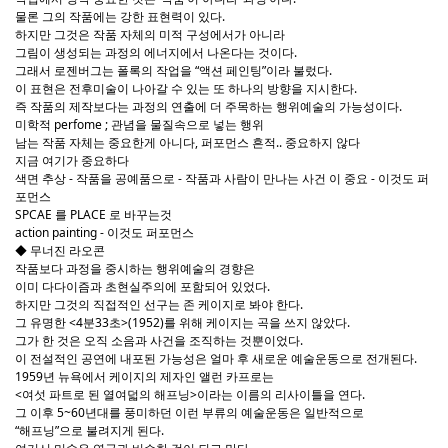
물론 그의 작품에는 강한 표현력이 있다.
하지만 그것은 작품 자체의 미적 구성에서가 아니라
그림이 생성되는 과정의 에너지에서 나온다는 것이다.
그래서 로젠버그는 폴록의 작업을 “액션 페인팅”이라 불렀다.
이 표현은 전후미술이 나아갈 수 있는 또 하나의 방향을 지시한다.
즉 작품의 제작보다는 과정의 연출에 더 주목하는 행위예술의 가능성이다.
미학적 perfome ; 관념을 물질속으로 넣는 행위
남는 작품 자체는 중요한게 아니다, 퍼포먼스 흔적.. 중요하지 않다
지금 여기가 중요하다
색면 추상 - 작품을 공예품으로 - 작품과 사람이 만나는 사건 이 중요 - 이것도 퍼
포먼스
SPCAE 를 PLACE 로 바꾸는것
action painting - 이것도 퍼포먼스
◆ 무너진 라오콘
작품보다 과정을 중시하는 행위예술의 경향은
이미 다다이즘과 초현실주의에 포함되어 있었다.
하지만 그것의 직접적인 선구는 존 케이지로 봐야 한다.
그 유명한 <4분33초>(1952)를 위해 케이지는 곡을 쓰지 않았다.
그가 한 것은 오직 소음과 사건을 조직하는 것뿐이었다.
이 전설적인 공연에 내포된 가능성은 얼마 후 새로운 예술운동으로 전개된다.
1959년 뉴욕에서 케이지의 제자인 앨런 카프로는
<여섯 파트로 된 열여덟의 해프닝>이라는 이름의 리사이틀을 연다.
그 이후 5~60년대를 풍미하던 이런 부류의 예술운동은 일반적으로
“해프닝”으로 불려지게 된다.