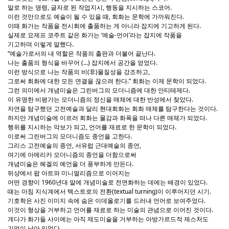
말로 하는 명령, 글자로 된 작업지시, 행동을 지시하는 스코어.
이런 것만으로도 예술이 될 수 있을 때, 회화는 문학에 가까워진다.
이때 화가는 작품을 전시회에 출품하는 게 아니라 잡지에 기고하게 된다.
실제로 요제프 코주트 같은 화가는 ‘예술-언어’라는 잡지에 작품을
기고하며 이렇게 말했다.
“예술가로서의 내 역할은 작품의 출판과 더불어 끝난다.
나는 출품의 형식을 바꾸어 (…) 잡지에서 공간을 얻었다.
이런 방식으로 나는 작품의 비(非)물질성을 강조하고,
그로써 회화에 대한 모든 연결을 끊으려 한다.” 회화는 이제 문학이 되었다.
그런 의미에서 개념미술은 그린버그의 모더니즘에 대한 안티테제다.
이 유명한 비평가는 모더니즘의 정신을 매체에 대한 반성에서 찾았다.
자연을 탐구했던 고전예술과 달리 현대회화는 회화 매체를 탐구한다는 것이다.
하지만 개념미술에 이르러 회화는 물감과 화폭을 떠나 다른 매체가 되었다.
행위를 지시하는 악보가 되고, 언어를 재료로 한 문학이 되었다.
이로써 그린버그의 모더니즘도 종언을 고한다.
그리스 고전예술의 종언, 서유럽 근대예술의 종언,
여기에 아메리카 모더니즘의 종언을 더함으로써
개념미술은 헤겔의 예언을 더 풍부하게 만든다.
뒤샹에서 팝 아트와 미니멀리즘으로 이어지는
어떤 경향이 1960년대 말에 개념미술로 전면화하는 데에는 배경이 있었다.
때는 마침 지식계에서 텍스트로의 전환(textual turning)이 이루어지던 시기.
기호학은 사진 이미지 속에 숨은 이데올로기를 드러내 언어로 보여주었다.
이것이 형상을 거부하고 언어를 재료로 하는 미술의 관념으로 이어진 것이다.
게다가 화가들 사이에는 아직 제도미술을 거부하는 아방가르드적 제스처도
기억이 남아 있었다.