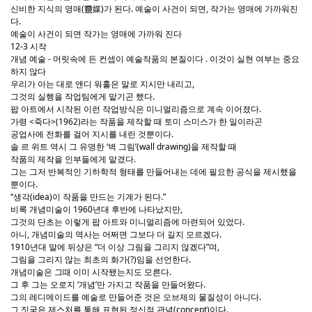
신비한 지식의 영매(靈媒)가 된다. 예술이 사건이 되면, 작가는 영매에 가까워진
다.
예술이 사건이 되면 작가는 영매에 가까워 진다
12-3 시작
개념 예술 - 머릿속에 든 컨셉이 예술작품의 본질이다 . 이것이 실현 여부는 중요
하지 않다
우리가 아는 대로 앤디 워홀은 말로 지시만 내리고,
그것의 실행을 작업팀에게 맡기곤 했다.
팝 아트에서 시작된 이런 작업방식은 미니멀리즘으로 계속 이어졌다.
가령 <죽다>(1962)라는 작품을 제작할 때 토미 스미스가 한 일이라곤
공업사에 전화를 걸어 지시를 내린 것뿐이다.
솔 르 위트 역시 그 유명한 ‘벽 그림’(wall drawing)을 제작할 때
작품의 제작을 인부들에게 맡겼다.
그는 그저 반복적인 기하학적 형태를 만들어내는 데에 필요한 공식을 제시했을
뿐이다.
“생각(idea)이 작품을 만드는 기계가 된다.”
비록 개념미술이 1960년대 후반에 나타났지만,
그것의 단초는 이렇게 팝 아트와 미니멀리즘에 마련되어 있었다.
아니, 개념미술의 역사는 어쩌면 그보다 더 길지 모르겠다.
1910년대 말에 뒤샹은 “더 이상 그림을 그리지 않겠다”며,
그림을 그리지 않는 최초의 화가(?)임을 선언한다.
개념미술은 그때 이미 시작됐는지도 모른다.
그 후 그는 오로지 ‘개념’만 가지고 작품을 만들어왔다.
그의 레디메이드를 예술로 만들어준 것은 오브제의 물질성이 아니다.
그 짓궂은 제스처를 통해 표현된 정신적 관념(concept)이다.