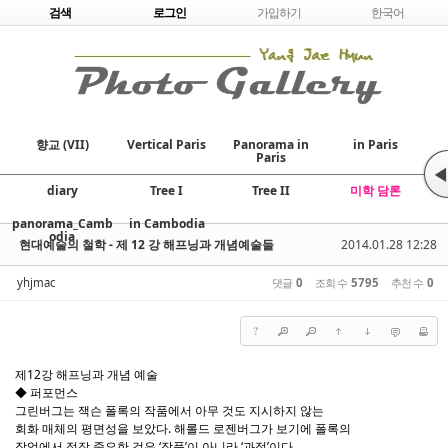
Skip to content
검색
로그인
가입하기
한국어
향교 (VII)
Vertical Paris
Panorama in
in Paris
Paris
◀
diary
Tree I
Tree II
미학 담론
panorama_Camb
in Cambodia
odia
현대예술의 철학 - 제 12 강 해프닝과 개념예술들
2014.01.28 12:28
yhjmac
댓글
0
조회 수
5795
추천 수
0
?
제12강 해프닝과 개념 예술
◆ 퍼포먼스
그린버그는 잭슨 폴록의 작품에서 아무 것도 지시하지 않는
회화 매체의 평면성을 보았다. 해롤드 로젠버그가 보기에 폴록의
작업에서 정작 중요한 것은 ‘작품’이 아니라 ‘과정’이다.