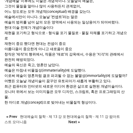
‘개념예술’ 이후에도 미술은 개념적이다. 오늘날의 예술은,
그것이 물질을 얼마나 많이 사용하든지 관계없이,
어느 정도로는 모두 개념적(conceptual) 배경을 갖는다.
예술에서만이 아니다. 오늘날 ‘컨셉트’라는 말은
예술의 범위를 넘어 삶의 모든 영역에서 사용되는 일상용어가 되어버렸다.
현대 미술 전체가 개념미술이다
재현을 포기하고 형식으로 - 형식을 포기 물질로 - 물질 자체를 포기하고 개념으
로
재현이 중요 했다면 현대는 컨셉이 중요
아름다움이 중요한게 아니고 새로움이 중요
창작은 ‘제작’의 행위에서, 작품은 ‘재료’의 감옥에서, 수용은 ‘지각’의 관례에서
완전히 해방되었다.
예술의 육신은 죽고, 영혼만 남았다.
예술은 마침내 비물질성(immateriality)에 도달했다.
이로써 예술이 영혼처럼 결코 파괴될 수 없는 불멸성(immortality)에 도달할까?
어쨌든 오늘날 개념미술이 꿈꾸던 유토피아가 새롭게 부활하고 있다.
최근 컴퓨터와 인터넷의 새로운 미디어 환경은 삶으로 실현된 개념미술이다.
모니터 위에서 보는 이미지들은 모두 디자인, 스크립트, 혹은 프로그래밍의 산
물.
한 마디로 개념(concept)으로 빚어내는 비물질적 형상이다.
« Prev
현대예술의 철학 - 제 13 강 포
현대예술의 철학 - 제 11 강 팝아트
스트 모더니즘
Next »