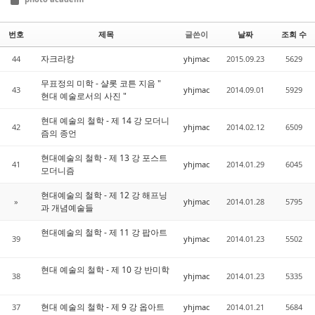
번호
제목
글쓴이
날짜
조회 수
자크라캉
44
yhjmac
2015.09.23
5629
무표정의 미학 - 샬롯 코튼 지음 "
43
yhjmac
2014.09.01
5929
현대 예술로서의 사진 "
현대 예술의 철학 - 제 14 강 모더니
42
yhjmac
2014.02.12
6509
즘의 종언
현대예술의 철학 - 제 13 강 포스트
41
yhjmac
2014.01.29
6045
모더니즘
현대예술의 철학 - 제 12 강 해프닝
»
yhjmac
2014.01.28
5795
과 개념예술들
현대예술의 철학 - 제 11 강 팝아트
39
yhjmac
2014.01.23
5502
현대 예술의 철학 - 제 10 강 반미학
38
yhjmac
2014.01.23
5335
현대 예술의 철학 - 제 9 강 옵아트
37
yhjmac
2014.01.21
5684