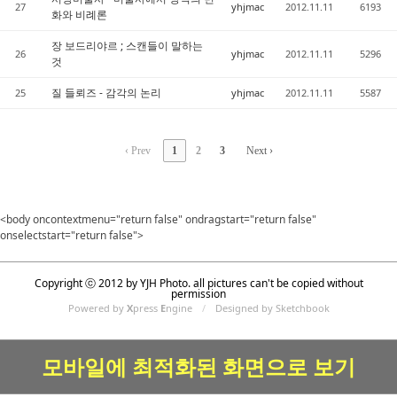
27
yhjmac
2012.11.11
6193
화와 비례론
장 보드리야르 ; 스캔들이 말하는
26
yhjmac
2012.11.11
5296
것
질 들뢰즈 - 감각의 논리
25
yhjmac
2012.11.11
5587
‹ Prev
1
2
3
Next ›
<body oncontextmenu="return false" ondragstart="return false"
onselectstart="return false">
Copyright ⓒ 2012 by YJH Photo. all pictures can't be copied without
permission
Powered by
X
press
E
ngine
/
Designed by Sketchbook
모바일에 최적화된 화면으로 보기