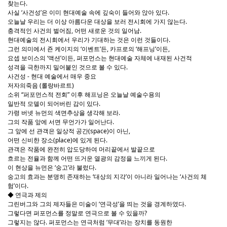
찾는다.
사실 ‘사건성’은 이미 현대예술 속에 깊숙이 들어와 앉아 있다.
오늘날 우리는 더 이상 아름다운 대상을 보러 전시회에 가지 않는다.
충격적인 사건의 벌어짐, 어떤 새로운 것의 일어남.
현대예술의 전시회에서 우리가 기대하는 것은 이런 것들이다.
그런 의미에서 죤 케이지의 ‘이벤트’든, 카프로의 ‘해프닝’이든,
요셉 보이스의 ‘액션’이든, 퍼포먼스는 현대예술 자체에 내재된 사건적
성격을 극한까지 밀어붙인 것으로 볼 수 있다.
사건성 - 현대 예술에서 매우 중요
저자의죽음 (롤랑바르트)
소위 “퍼포먼스적 전회” 이후 해프닝은 오늘날 예술수용의
일반적 모델이 되어버린 감이 있다.
가령 버넷 뉴먼의 색면추상을 생각해 보라.
그의 작품 앞에 서면 무언가가 일어난다.
그 앞에 선 관객은 일상적 공간(space)이 아닌,
어떤 신비한 장소(place)에 있게 된다.
관객은 작품에 완전히 압도당하여 머리끝에서 발끝으로
흐르는 전율과 함께 어떤 뜨거운 열광의 감정을 느끼게 된다.
이 현상을 뉴먼은 ‘숭고’라 불렀다.
숭고의 효과는 분명히 존재하는 ‘대상의 지각’이 아니라 일어나는 ‘사건의 체
험’이다.
◆ 연극과 제의
그린버그와 그의 제자들은 미술이 ‘연극성’을 띄는 것을 경계하였다.
그렇다면 퍼포먼스를 정말로 연극으로 볼 수 있을까?
그렇지는 않다. 퍼포먼스는 연극처럼 ‘무대’라는 장치를 동원한