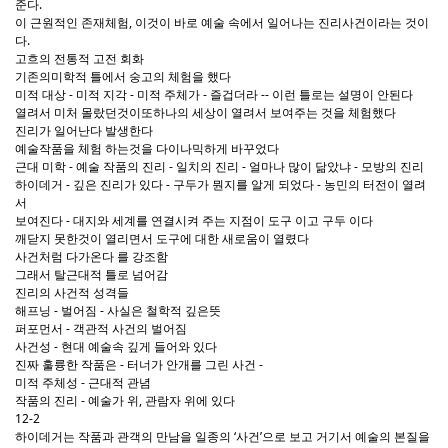
준다.
이 근원적인 존재체험, 이것이 바로 예술 속에서 일어나는 진리사건이라는 것이
다.
고흐의 전통적 고전 회화
기존의미학적 틀에서 숭고의 체험을 했다
미적 대상 - 미적 지각 - 미적 주체가 - 즐겁더라 -- 이런 틀로는 설명이 안된다
열려서 미처 몰랐던것이또하나의 세상이 열려서 보여주는 것을 체험했다
진리가 일어난다 발생한다
예술작품을 체험 하는것을 다이나믹하게 바꾸었다
근대 미학 - 예술 작품의 진리 - 일치의 진리 - 얼마나 많이 닮았냐 - 모방의 진리
하이데거 - 깊은 진리가 있다 - 구두가 뭔지를 알게 되었다 - 농민의 터전이 열려
서
보여진다 - 대지와 세계를 연결시켜 주는 지점이 도구 이고 구두 이다
깨닫지 못한것이 열리면서 도구에 대한 새로움이 열렸다
사건처럼 다가온다 를 강조함
그래서 탈근대적 틀로 넘어감
진리의 사건적 성격들
해프닝 - 벌어짐 - 사실은 철학적 깊은뜻
퍼포먼서 - 객관적 사건의 벌어짐
사건성 - 현대 예술속 깊게 들어와 있다
진짜 훌륭한 작품은 - 터너가 안개를 그린 사건 -
미적 주체성 - 근대적 관념
작품의 진리 - 예술가 위, 관람자 위에 있다
12-2
하이데거는 작품과 관객의 만남을 일종의 ‘사건’으로 보고 거기서 예술의 본질을