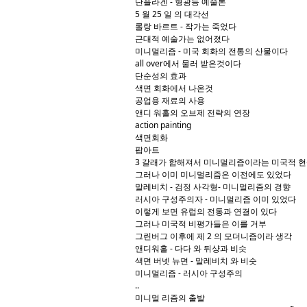
단플라겐 - 형광등 예술론
5 월 25 일 의 대각선
롤랑 바르트 - 작가는 죽었다
근대적 예술가는 없어졌다
미니멀리즘 - 미국 회화의 전통의 산물이다
all over에서 물러 받은것이다
단순성의 효과
색면 회화에서 나온것
공업용 재료의 사용
앤디 워홀의 오브제 전략의 연장
action painting
색면회화
팝아트
3 갈래가 합해져서 미니멀리즘이라는 미국적 
그러나 이미 미니멀리즘은 이전에도 있었다
말레비치 - 검정 사각형- 미니멀리즘의 경향
러시아 구성주의자 - 미니멀리즘 이미 있었다
이렇게 보면 유럽의 전통과 연결이 있다
그러나 미국적 비평가들은 이를 거부
그린버그 이후에 제 2 의 모더니즘이라 생각
앤디워홀 - 다다 와 뒤샹과 비슷
색면 버넷 뉴면 - 말레비치 와 비슷
미니멀리즘 - 러시아 구성주의
..
미니멀 리즘의 출발