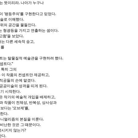
는 뜻이리라. 나아가 누구나
이 ‘평등주의’를 구현한다고 믿었다.
예술로 이해했다.
주위의 공간을 물들인다.
는 형광등을 가지고 연출하는 셈이다.
고함’을 보았다.
는 다른 세속적 숭고,
이를
위트는 탈물질적 예술관을 구현하려 했다.
셉트다.”
 특히 그의
 그는 이 작품의 컨셉트만 제공하고,
직공들의 손에 맡겼다.
공공미술의 성격을 띠게 된다.
기 시작한다.
은 작가의 예술적 개입을 배제하고,
과 작품이 전체성, 반복성, 상사성과
보다는 ‘오브제’를,
시한다.
미니멀리즘의 본질을 이룬다.
비난한 것은 그 때문이다.
연상시키지 않는가?
한다.