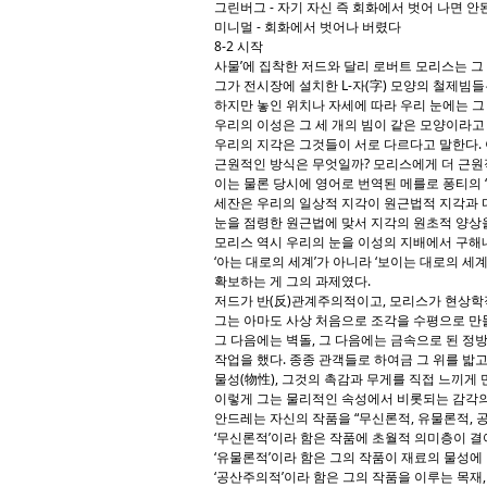
그린버그 - 자기 자신 즉 회화에서 벗어 나면 안
미니멀 - 회화에서 벗어나 버렸다
8-2 시작
사물’에 집착한 저드와 달리 로버트 모리스는 그 
그가 전시장에 설치한 L-자(字) 모양의 철제빔들
하지만 놓인 위치나 자세에 따라 우리 눈에는 그
우리의 이성은 그 세 개의 빔이 같은 모양이라고
우리의 지각은 그것들이 서로 다르다고 말한다. 
근원적인 방식은 무엇일까? 모리스에게 더 근원
이는 물론 당시에 영어로 번역된 메를로 퐁티의 
세잔은 우리의 일상적 지각이 원근법적 지각과 
눈을 점령한 원근법에 맞서 지각의 원초적 양상
모리스 역시 우리의 눈을 이성의 지배에서 구해
‘아는 대로의 세계’가 아니라 ‘보이는 대로의 세계
확보하는 게 그의 과제였다.
저드가 반(反)관계주의적이고, 모리스가 현상학
그는 아마도 사상 처음으로 조각을 수평으로 만들
그 다음에는 벽돌, 그 다음에는 금속으로 된 정
작업을 했다. 종종 관객들로 하여금 그 위를 밟
물성(物性), 그것의 촉감과 무게를 직접 느끼게 
이렇게 그는 물리적인 속성에서 비롯되는 감각의
안드레는 자신의 작품을 “무신론적, 유물론적, 
‘무신론적’이라 함은 작품에 초월적 의미층이 결
‘유물론적’이라 함은 그의 작품이 재료의 물성에
‘공산주의적’이라 함은 그의 작품을 이루는 목재,