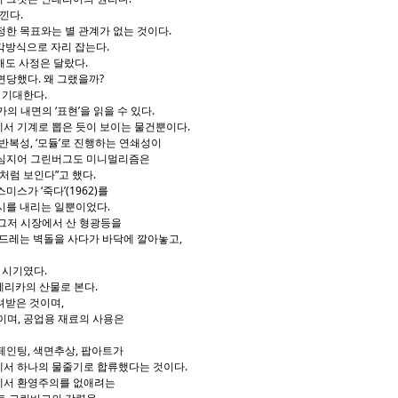
낀다.
한 목표와는 별 관계가 없는 것이다.
각방식으로 자리 잡는다.
해도 사정은 달랐다.
면당했다. 왜 그랬을까?
 기대한다.
의 내면의 ‘표현’을 읽을 수 있다.
서 기계로 뽑은 듯이 보이는 물건뿐이다.
반복성, ‘모듈’로 진행하는 연쇄성이
 심지어 그린버그도 미니멀리즘은
처럼 보인다”고 했다.
스가 ‘죽다’(1962)를
시를 내리는 일뿐이었다.
은 그저 시장에서 산 형광등을
안드레는 벽돌을 사다가 바닥에 깔아놓고,
 시기였다.
메리카의 산물로 본다.
물려받은 것이며,
이며, 공업용 재료의 사용은
페인팅, 색면추상, 팝아트가
에서 하나의 물줄기로 합류했다는 것이다.
에서 환영주의를 없애려는