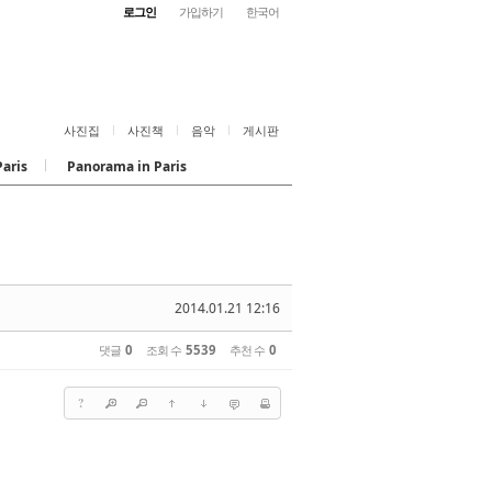
로그인
가입하기
한국어
사진집
사진책
음악
게시판
Paris
Panorama in Paris
2014.01.21 12:16
댓글
0
조회 수
5539
추천 수
0
?