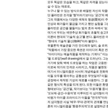
모두 똑같은 모습을 하고, 똑같은 자격을 갖는다
살 수 있는 재료로,
누구나 할 수 있는 방식으로 배열된 자신의 작품
단 플라빈은 조각을 ‘형’이라기보다는 ‘공간’의 
그의 작품에서는 다양한 색채의 형광(螢光)이 
인상파 화가들이 물감을 가지고 했던 실험을 그
플라빈은 공간을 물들이는 빛의 효과 속에서 ‘숭
여기서 우리는 색면추상 화가들의 초월적 숭고와
이른바 현대의 ‘기술적 숭고’를 본다. 플라빈은 
“현대의 기술적 물신(物神)”이라 불렀다.
유물론적 예술관을 가진 안드레와 달리, 솔 르
“작품에서 가장 중요한 측면은 아이디어 혹은 컨
“아이디어는 예술작품을 제작하는 기계다.” 이는
‘월 드로잉’(wall drawing)에서 잘 드러난다.
거기에 맞춰 벽에 드로잉을 하는 작업은 고용된 
이로써 작가의 인격은 사라지고, 작품은 불현듯 
여기서 미니멀리즘은 서서히 개념예술로 전화하
이들 모두를 묶어주는 공통성은 무엇일까? 이들
공장에서 제작된 기성의 재료를 사용한다. 그 결
같은 형식적 특성을 띠게 된다. 또한 이들은 환영
형태보다는 ‘공간’을, 작가보다는 ‘수용자’를 중
‘오브제-공간-수용자’로 이루어진 이 삼각형이 
비평가 마이클 프라이드가 이들을 “연극적”이라 
저 삼각형은 사실 ‘배우-무대-관객’의 관계를 
흔히 미니멀리즘을 ‘환원주의적’으로 설명하곤 