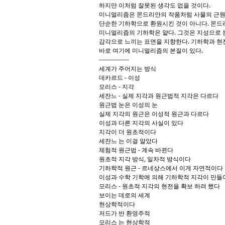
하지만 이처럼 잘못된 생각도 없을 것이다.
미니멀리즘은 몬드리안의 작품처럼 사물의 근원
단순한 기하학으로 환원시킨 것이 아니다. 몬드
미니멀리즘의 기하학은 얕다. 그것은 지성으로 
감각으로 느끼는 표면을 지향한다. 기하학과 현
바로 여기에 미니멀리즘의 본질이 있다.
---------------
세계가 주어지는 방식
데카르드 - 이성
모리스 - 지각
세잔느 - 실제 지각과 원근법적 지각은 다르다
원근법 눈은 이성의 눈
실제 지각의 원근은 이성적 원근과 다르다
이성과 다른 지각의 사실이 있다
지각이 더 원초적이다
세잔느 는 이걸 알았다
체험적 원근법 - 계속 바뀐다
원초적 지각 방식, 일차적 방식이다
기하학적 원근 - 르네상스에서 이게 자연적이다
이성과 수학 기학에 의해 기하학적 지각이 만들
모리스 - 원초적 지각의 현전을 확보 하려 했다
보이는 데로의 세계
현상학적이다
저드가 반 환영주적
모리스 는 현상학적