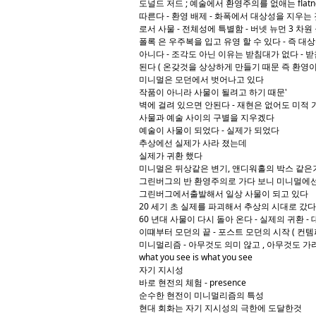
도널드 저드 ; 예술에서 환영주의를 없애는 flat
따른다 - 환영 배제 - 화폭에서 대상성을 지우는
로서 사물 - 전체성에 특별함 - 버넷 뉴먼 3 차원 공
폴록 은 우주복을 입고 유영 할 수 있다 - 즉 대
아니다 - 조각도 아닌 이유는 받침대가 없다 - 받
된다 ( 온갖것을 상상하게 만들기 때문 즉 환영이 
미니멀은 모던에서 벗어나고 있다
작품이 아니라 사물이 될려고 하기 때문'
벽에 걸려 있으면 안된다 - 재현은 없어도 미적
사물과 예술 사이의 구별을 지우겠다
예술이 사물이 되었다 - 실제가 되었다
추상에선 실제가 사라 졌는데
실제가 귀환 했다
미니멀은 뒤상같은 변기, 앤디워홀의 박스 같은거
그린버그의 반 환영주의로 가다 보니 미니멀에
그린버그에서출발해서 일상 사물이 되고 있다
20 세기 초 실제를 파괴해서 추상의 시대로 갔다
60 년대 사물이 다시 돌아 온다 - 실제의 귀환 -
이떄부터 모던의 끝 - 포스트 모던의 시작 ( 컨템
미니멀리즘 - 아무것도 의미 않고 , 아무것도 가
what you see is what you see
자기 지시성
바로 현전의 체험 - presence
순수한 현전이 미니멀리즘의 특성
현대 회화는 자기 지시성의 극한에 도달한것