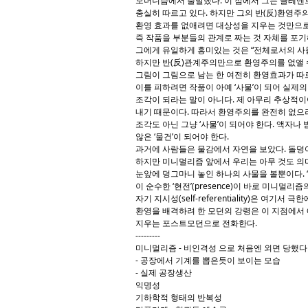
모더니즘에서 출발했다. 이 점에서 그는 클레멘
충실히 따르고 있다. 하지만 그의 반(反)환영주
환영 효과를 없애려면 대상성을 지우는 것만으로
즉 작품을 부분들의 관계로 짜는 것 자체를 포기
그에게 유일하게 흥미있는 것은 “전체로서의 사물
하지만 반(反)관계주의만으로 환영주의를 없앨 
그림이 그림으로 남는 한 여전히 환영효과가 따
이를 피하려면 작품이 아예 ‘사물’이 되어 실제의
조각이 되라는 말이 아니다. 제 아무리 추상적
내기 때문이다. 따라서 환영주의를 완전히 없으
조각도 아닌 그냥 ‘사물’이 되어야 한다. 액자나
않은 ‘물건’이 되어야 한다.
과거에 사람들은 물감에서 자연을 보았다. 돌덩
하지만 미니멀리즘 앞에서 우리는 아무 것도 의
눈앞에 덩그마니 놓인 하나의 사물을 볼뿐이다. “
이 순수한 ‘현전’(presence)이 바로 미니멀
자기 지시성(self-referentiality)은 여기서 
환영을 배격하려 한 모던의 강령은 이 지점에서
지우는 포스트모던으로 전화한다.
---------
미니멀리즘 - 비인격성 으로 처음엔 외면 당했다
- 공장에서 기계를 뽑은듯이 보이는 모습
- 실제 공장생산
익명성
기하학적 형태의 반복성