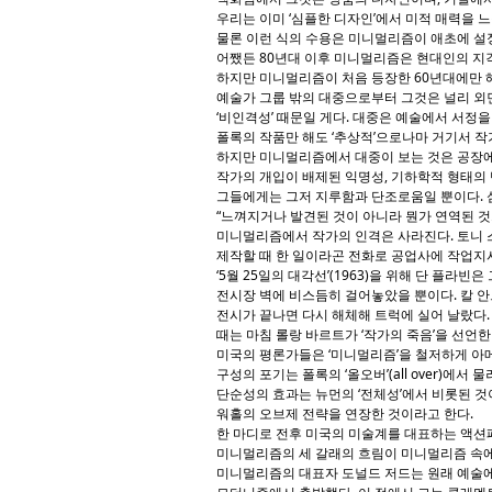
우리는 이미 ‘심플한 디자인’에서 미적 매력을 느
물론 이런 식의 수용은 미니멀리즘이 애초에 설정
어쨌든 80년대 이후 미니멀리즘은 현대인의 지
하지만 미니멀리즘이 처음 등장한 60년대에만 
예술가 그룹 밖의 대중으로부터 그것은 널리 외
‘비인격성’ 때문일 게다. 대중은 예술에서 서정을
폴록의 작품만 해도 ‘추상적’으로나마 거기서 작가
하지만 미니멀리즘에서 대중이 보는 것은 공장에
작가의 개입이 배제된 익명성, 기하학적 형태의 
그들에게는 그저 지루함과 단조로움일 뿐이다.
“느껴지거나 발견된 것이 아니라 뭔가 연역된 것
미니멀리즘에서 작가의 인격은 사라진다. 토니 스미
제작할 때 한 일이라곤 전화로 공업사에 작업지
‘5월 25일의 대각선’(1963)을 위해 단 플라빈
전시장 벽에 비스듬히 걸어놓았을 뿐이다. 칼 
전시가 끝나면 다시 해체해 트럭에 실어 날랐다.
때는 마침 롤랑 바르트가 ‘작가의 죽음’을 선언한
미국의 평론가들은 ‘미니멀리즘’을 철저하게 아
구성의 포기는 폴록의 ‘올오버’(all over)에서 
단순성의 효과는 뉴먼의 ‘전체성’에서 비롯된 것
워홀의 오브제 전략을 연장한 것이라고 한다.
한 마디로 전후 미국의 미술계를 대표하는 액션
미니멀리즘의 세 갈래의 흐림이 미니멀리즘 속
미니멀리즘의 대표자 도널드 저드는 원래 예술