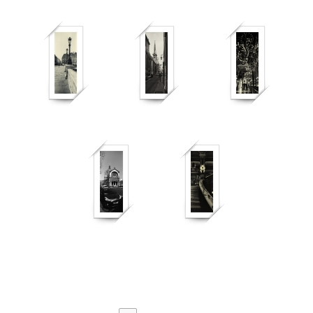
364
363
377
617
486