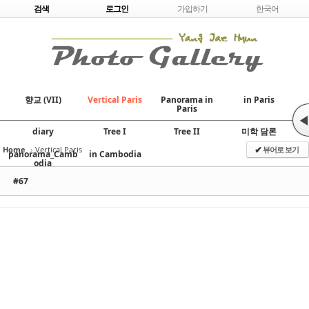
Skip to content
검색
로그인
가입하기
한국어
향교 (VII)
Vertical Paris
Panorama in
in Paris
Paris
◀
diary
Tree I
Tree II
미학 담론
Home
›
Vertical Paris
뷰어로 보기
✔
panorama_Camb
in Cambodia
odia
#67