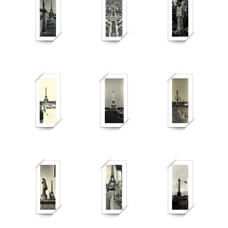
518
538
578
376
382
528
457
373
461