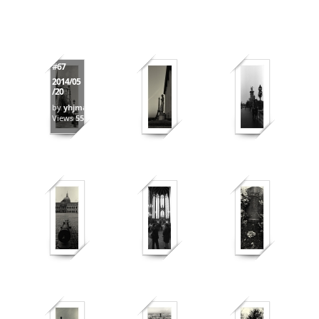
#67
2014/05
/20
by
yhjmac
Views
556
453
445
451
706
569