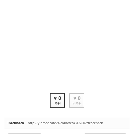
♥ 0
♥ 0
추천
비추천
Trackback
http://yjhmac.cafe24.com/xe/4313/602/trackback