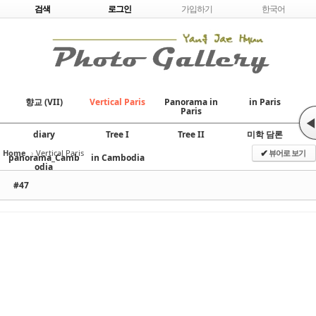
Skip to content
검색
로그인
가입하기
한국어
향교 (VII)
Vertical Paris
Panorama in
in Paris
Paris
◀
diary
Tree I
Tree II
미학 담론
Home
›
Vertical Paris
뷰어로 보기
✔
panorama_Camb
in Cambodia
odia
#47