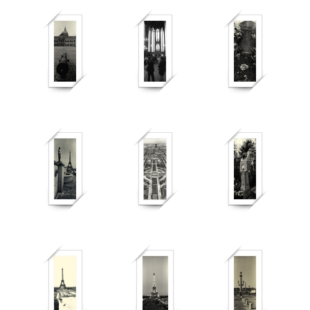
451
706
569
518
537
577
375
381
528