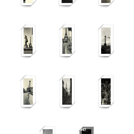
457
373
461
364
363
377
#47