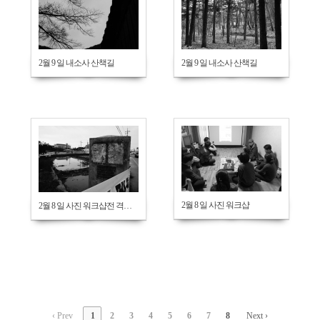
666
670
2월 9 일 내소사 산책길
2월 9 일 내소사 산책길
651
706
2월 8 일 사진 워크샵
2월 8 일 사진 워크샵전 격포항 산책
‹ Prev
1
2
3
4
5
6
7
8
Next ›