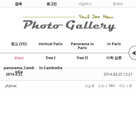
Skip to content
검색
로그인
가입하기
한국어
향교 (VII)
Vertical Paris
Panorama in
in Paris
Paris
◀
diary
Tree I
Tree II
미학 담론
panorama_Camb
in Cambodia
odia
2014.4.22
2014.04.25 12:21
yhjmac
댓글
0
조회 수
781
추천 수
0