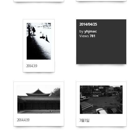
2014/04/25
by
yhjmac
671
Views
781
2014.4.22
2014.3.9
1327
615
2014.4.19
3월1일