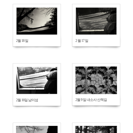
658
618
2월 18 일
2 월 17 일
621
575
2월 9 일 내소사 산책길
2월 16일 남이섬