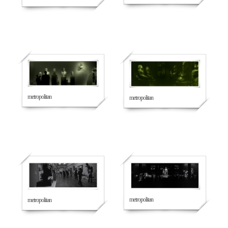
495
447
metropolitan
metropolitan
435
448
metropolitan
metropolitan