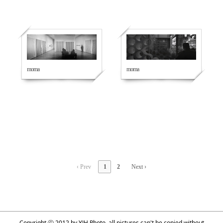
512
472
moma
moma
‹ Prev
1
2
Next ›
Copyright ⓒ 2012 by YJH Photo. all pictures can't be copied without