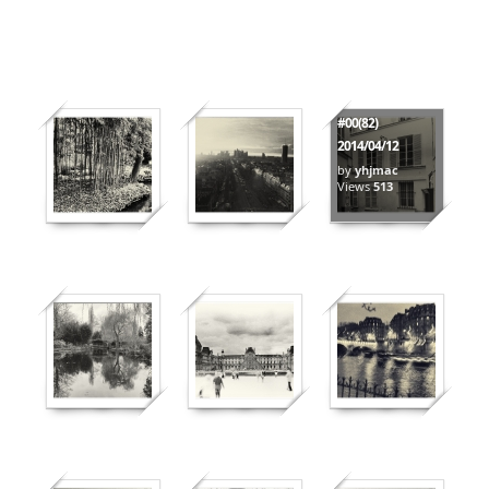
#00(82)
2014/04/12
by
yhjmac
396
571
Views
513
1010
611
804