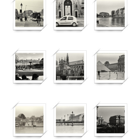
361
943
594
446
373
393
929
450
680