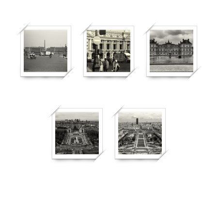
360
592
524
366
382