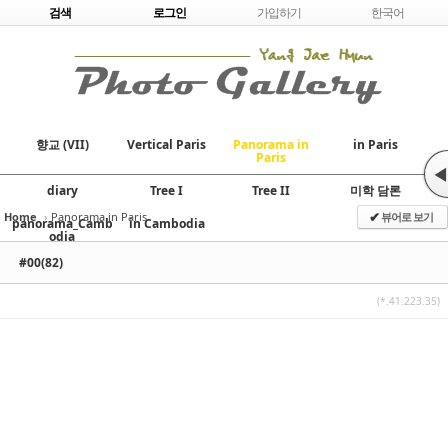
Skip to content
검색
로그인
가입하기
한국어
향교 (VII)
Vertical Paris
Panorama in
in Paris
Paris
◀
diary
Tree I
Tree II
미학 담론
Home
›
Panorama in Paris
뷰어로 보기
✔
panorama_Camb
in Cambodia
odia
#00(82)
(*.41.223.35)