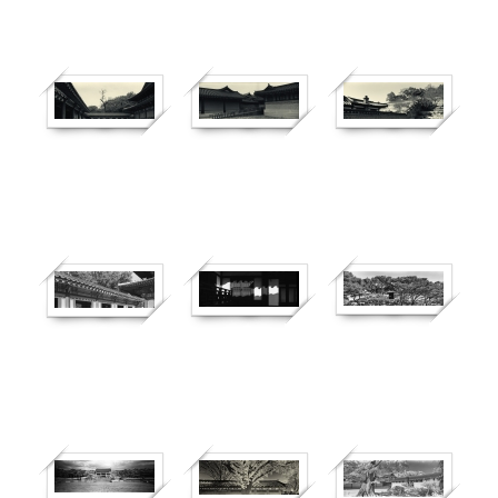
299
247
614
399
885
262