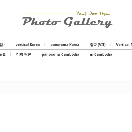
Skip to content
감 -
vertical Korea
panorama Korea
향교 (VII)
Vertical 
e II
미학 담론
panorama_Cambodia
in Cambodia