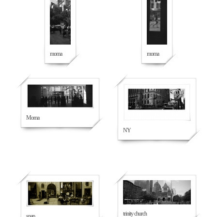
237
227
moma
moma
235
213
Moma
NY
225
217
trinity church
snap