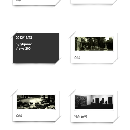
2012/11/23
by
yhjmac
Views
200
212
스냅
스냅
246
223
스냅
잭슨 폴록