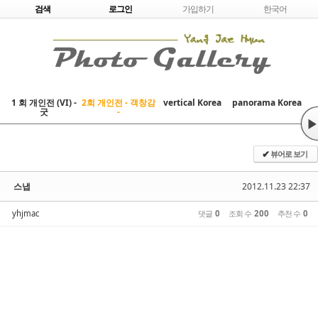
Skip to content
검색
로그인
가입하기
한국어
1 회 개인전 (VI) -
2회 개인전 - 객창감
vertical Korea
panorama Korea
굿
-
▶
뷰어로 보기
✔
스냅
2012.11.23 22:37
yhjmac
댓글
0
조회 수
200
추천 수
0