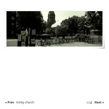
« Prev
trinity church
스냅
Next »