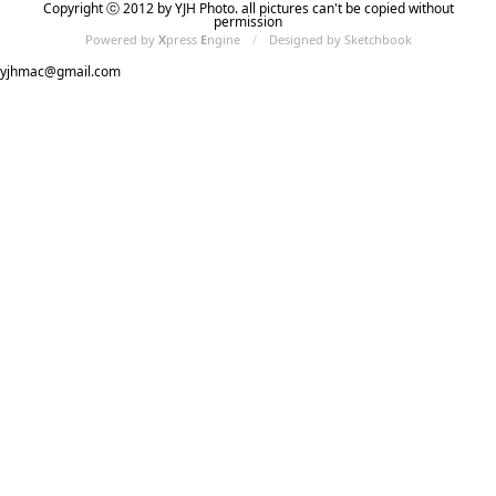
Copyright ⓒ 2012 by YJH Photo. all pictures can't be copied without
permission
Powered by
X
press
E
ngine
/
Designed by Sketchbook
yjhmac@gmail.com